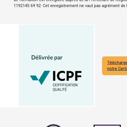
1192145 69 92. Cet enregistrement ne vaut pas agrément de l'
Télécharge
notre Certi