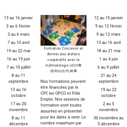
13 au 16 janvier
12 au 15 janvier
3 au 6 février
9 au 12 février
3 au 6 mars
9 au 12 mars
7 au 10 avril
13 au 16 avril
Formation Concevoir et
19 au 22 mai
18 au 21 mai
Animer des ateliers
16 au 19 juin
1 au 4 juin
coopératifs avec la
méthodologie LEGO®
7 au 10 juillet
6 au 9 juillet
SERIOUS PLAY®
8 au 11
21 au 24
septembre
septembre
Nos formations peuvent
être financées par le
13 au 16
19 au 22
CPF, les OPCO et Pôle
octobre
octobre
Emploi. Nos sessions de
17 au 20
2 au 5
formation sont toutes
novembre
novembre
assurées en présentiel
pour les dates à venir. Le
8 au 11
30 novembre au
nombre maximum par
décembre
3 décembre